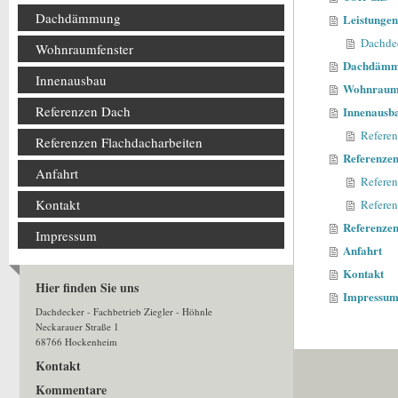
Dachdämmung
Leistunge
Dachde
Wohnraumfenster
Dachdäm
Innenausbau
Wohnraumf
Referenzen Dach
Innenausb
Refere
Referenzen Flachdacharbeiten
Referenze
Anfahrt
Refere
Kontakt
Referen
Referenzen
Impressum
Anfahrt
Kontakt
Hier finden Sie uns
Impressu
Dachdecker - Fachbetrieb Ziegler - Höhnle
Neckarauer Straße 1
68766 Hockenheim
Kontakt
Kommentare