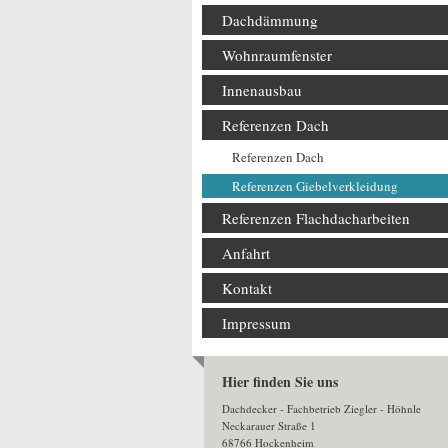
Dachdämmung
Wohnraumfenster
Innenausbau
Referenzen Dach
Referenzen Dach
Referenzen Giebelverkleidung
Referenzen Flachdacharbeiten
Anfahrt
Kontakt
Impressum
Hier finden Sie uns
Dachdecker - Fachbetrieb Ziegler - Höhnle
Neckarauer Straße 1
68766 Hockenheim